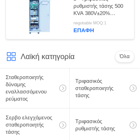
ρυθμιστής τάσης 500
KVA 380V±20%
σταθεροποιητής
negotiable MOQ:1
ισχύος
ΕΠΑΦΉ
εναλλασσόμενου
ρεύματος
Λαϊκή κατηγορία
Όλα
Σταθεροποιητής
Τριφασικός
δύναμης
σταθεροποιητής
εναλλασσόμενου
τάσης
ρεύματος
Σερβο ελεγχόμενος
Τριφασικός
σταθεροποιητής
ρυθμιστής τάσης
τάσης