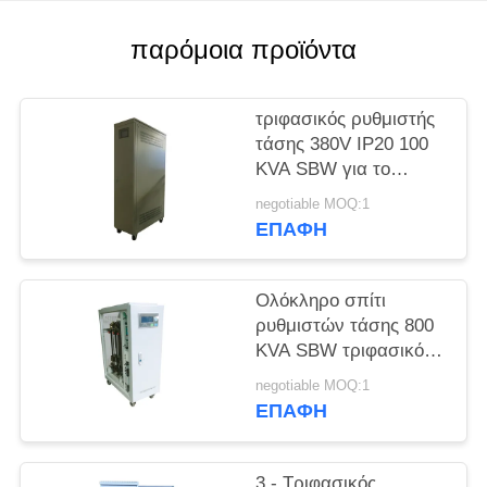
SITEMAP
παρόμοια προϊόντα
PRIVACY
τριφασικός ρυθμιστής
POLICY
τάσης 380V IP20 100
KVA SBW για το
κλιματιστικό μηχάνημα
negotiable MOQ:1
ΕΠΑΦΉ
Ολόκληρο σπίτι
ρυθμιστών τάσης 800
KVA SBW τριφασικό
ηλεκτρονικά
negotiable MOQ:1
50Hz/60Hz
ΕΠΑΦΉ
3 - Τριφασικός