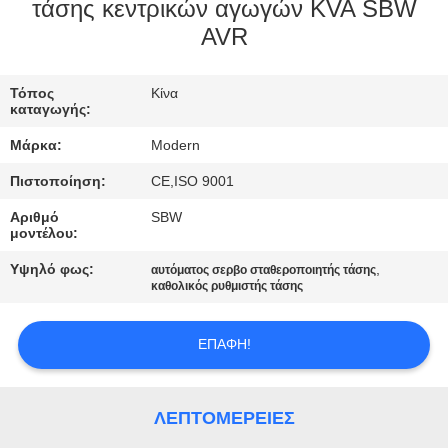
ΈΛΕΓΧΟΣ
τάσης κεντρικών αγωγών KVA SBW
AVR
ΜΑΣ
Τόπος
Κίνα
ΕΛΆΤΕ
καταγωγής:
ΣΕ
Μάρκα:
Modern
ΕΠΑΦΉ
Πιστοποίηση:
CE,ISO 9001
ΜΕ
Αριθμό
SBW
μοντέλου:
ΖΗΤΉΣΤΕ
Υψηλό φως:
,
αυτόματος σερβο σταθεροποιητής τάσης
καθολικός ρυθμιστής τάσης
ΈΝΑ
ΑΠΌΣΠΑΣΜΑ
ΕΠΑΦΉ!
COMPANY
ΛΕΠΤΟΜΈΡΕΙΕΣ
NEWS